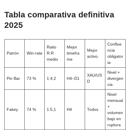
Tabla comparativa definitiva
2025
Conflue
Ratio
Mejor
Mejor
ncia
Patrón
Win-rate
R:R
timefra
activo
obligator
medio
me
ia
Nivel +
XAU/US
Pin Bar
73 %
1:4,2
H4–D1
divergen
D
cia
Nivel
mensual
+
Fakey
74 %
1:5,1
H4
Todos
volumen
bajo en
ruptura