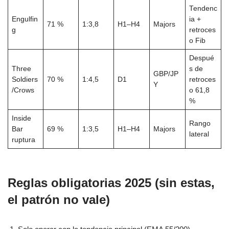
Tendenc
Engulfin
ia +
71 %
1:3,8
H1–H4
Majors
g
retroces
o Fib
Despué
Three
s de
GBP/JP
Soldiers
70 %
1:4,5
D1
retroces
Y
/Crows
o 61,8
%
Inside
Rango
Bar
69 %
1:3,5
H1–H4
Majors
lateral
ruptura
Reglas obligatorias 2025 (sin estas,
el patrón no vale)