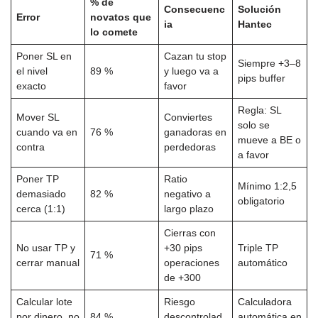
% de
Consecuenc
Solución
Error
novatos que
ia
Hantec
lo comete
Poner SL en
Cazan tu stop
Siempre +3–8
el nivel
89 %
y luego va a
pips buffer
exacto
favor
Regla: SL
Mover SL
Conviertes
solo se
cuando va en
76 %
ganadoras en
mueve a BE o
contra
perdedoras
a favor
Poner TP
Ratio
Mínimo 1:2,5
demasiado
82 %
negativo a
obligatorio
cerca (1:1)
largo plazo
Cierras con
No usar TP y
+30 pips
Triple TP
71 %
cerrar manual
operaciones
automático
de +300
Calcular lote
Riesgo
Calculadora
por dinero, no
84 %
descontrolad
automática en