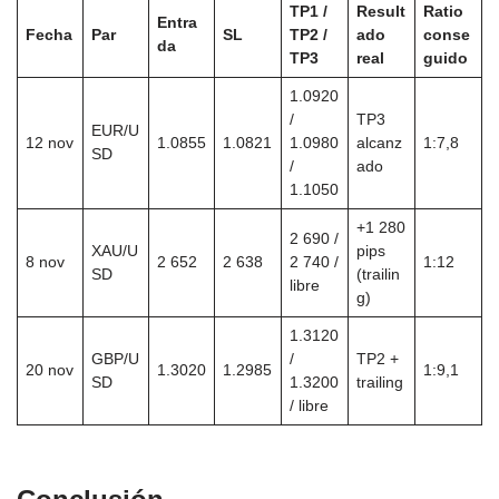
TP1 /
Result
Ratio
Entra
Fecha
Par
SL
TP2 /
ado
conse
da
TP3
real
guido
1.0920
/
TP3
EUR/U
12 nov
1.0855
1.0821
1.0980
alcanz
1:7,8
SD
/
ado
1.1050
+1 280
2 690 /
XAU/U
pips
8 nov
2 652
2 638
2 740 /
1:12
SD
(trailin
libre
g)
1.3120
GBP/U
/
TP2 +
20 nov
1.3020
1.2985
1:9,1
SD
1.3200
trailing
/ libre