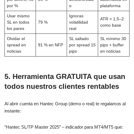
por %
o
plataforma
Usar mismo
Ignoras
ATR × 1,5–2
SL en todos
79 %
volatilidad
como base
los pares
real
Olvidar el
SL saltado
SL mínimo 30
spread en
91 % en NFP
por spread 15
pips + buffer
noticias
pips
en noticias
5. Herramienta GRATUITA que usan
todos nuestros clientes rentables
Al abrir cuenta en Hantec Group (demo o real) te regalamos al
instante:
“Hantec SL/TP Master 2025” – indicador para MT4/MT5 que: