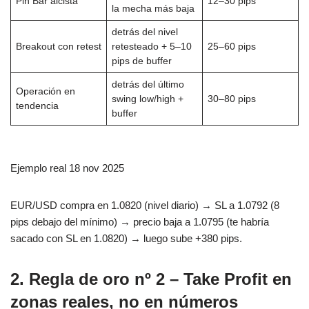
Pin Bar alcista
12–30 pips
la mecha más baja
detrás del nivel
Breakout con retest
retesteado + 5–10
25–60 pips
pips de buffer
detrás del último
Operación en
swing low/high +
30–80 pips
tendencia
buffer
Ejemplo real 18 nov 2025
EUR/USD compra en 1.0820 (nivel diario) → SL a 1.0792 (8
pips debajo del mínimo) → precio baja a 1.0795 (te habría
sacado con SL en 1.0820) → luego sube +380 pips.
2. Regla de oro nº 2 – Take Profit en
zonas reales, no en números