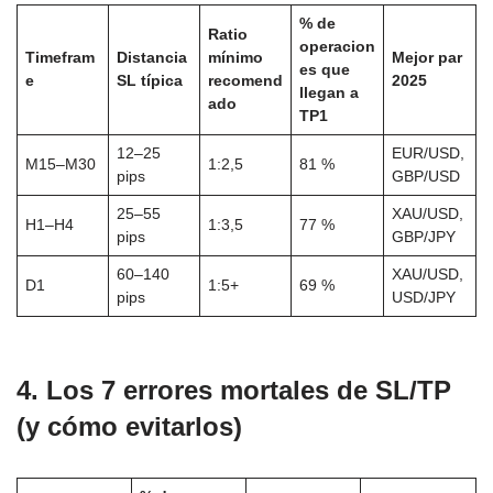
% de
Ratio
operacion
Timefram
Distancia
mínimo
Mejor par
es que
e
SL típica
recomend
2025
llegan a
ado
TP1
12–25
EUR/USD,
M15–M30
1:2,5
81 %
pips
GBP/USD
25–55
XAU/USD,
H1–H4
1:3,5
77 %
pips
GBP/JPY
60–140
XAU/USD,
D1
1:5+
69 %
pips
USD/JPY
4. Los 7 errores mortales de SL/TP
(y cómo evitarlos)